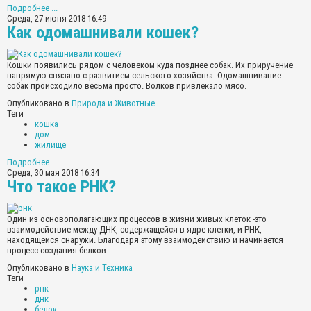
Подробнее ...
Среда, 27 июня 2018 16:49
Как одомашнивали кошек?
Кошки появились рядом с человеком куда позднее собак. Их приручение
напрямую связано с развитием сельского хозяйства. Одомашнивание
собак происходило весьма просто. Волков привлекало мясо.
Опубликовано в
Природа и Животные
Теги
кошка
дом
жилище
Подробнее ...
Среда, 30 мая 2018 16:34
Что такое РНК?
Один из основополагающих процессов в жизни живых клеток -это
взаимодействие между ДНК, содержащейся в ядре клетки, и РНК,
находящейся снаружи. Благодаря этому взаимодействию и начинается
процесс создания белков.
Опубликовано в
Наука и Техника
Теги
рнк
днк
белок