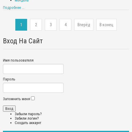
мендель
Подробнее ...
1
2
3
4
Вперёд
В конец
Вход На Сайт
Имя пользователя
Пароль
Запомнить меня
Забыли пароль?
Забили логин?
Создать аккаунт