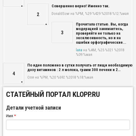
Совершенно верно! Именно так.
DonaldSow
на %PM, %29 %429 %2018 %12:%мая
2
Прочитала статью. Вы, когда
модерацией занимаетесь,
3
проверяйте не только на
эксклюзивность, но и на
ошибки орфографические...
lana
на %AM, %25 %321 %2018
%09:%мая
По идее положено в сутки получать от пищи необходимую
дозу витаминов : 2 л молока, грамм 300 печени и 2…
4
Оля
на %PM, %20 %692 %2018 %18:%мая
СТАТЕЙНЫЙ ПОРТАЛ KLOPP.RU
Детали учетной записи
Имя
*