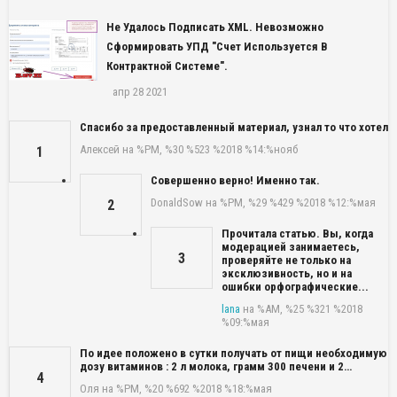
Не Удалось Подписать XML. Невозможно
Сформировать УПД "Счет Используется В
Контрактной Системе".
апр 28 2021
Спасибо за предоставленный материал, узнал то что хотел
Алексей
на %PM, %30 %523 %2018 %14:%нояб
1
Совершенно верно! Именно так.
DonaldSow
на %PM, %29 %429 %2018 %12:%мая
2
Прочитала статью. Вы, когда
модерацией занимаетесь,
3
проверяйте не только на
эксклюзивность, но и на
ошибки орфографические...
lana
на %AM, %25 %321 %2018
%09:%мая
По идее положено в сутки получать от пищи необходимую
дозу витаминов : 2 л молока, грамм 300 печени и 2…
4
Оля
на %PM, %20 %692 %2018 %18:%мая