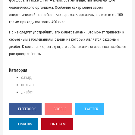
фосфора, а также 0,1 мг железа. Все эти вещества полезны для
человеческого организма. Особенно сахар ценен своей
энергетической способностью заряжать организм, на все те же 100
грамм приходится почти 400 ккал.
Но не следует употреблять его килограммами. Это может привести к
серьезным заболеваниям, одним из которых является сахарный
диабет. К сожалению, сегодня, это заболевание становится все более
распространённым
Категория
сахар
польза
диабет
FACEEBOOK
GOOGLE
TWITTER
LINKEDIN
PINTEREST