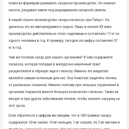
помогал фермерам развивать сахарное производство. Он снижал
налоги, раздавал земли под выращивание сахарной свеклы.
В нашей стране производство сахара началось при Петре I. Но
делалось это из импортируемого сырья. Лишь в начале XX века
производство действительно стало ощутимым и составляло 17 кг на
одного человека в год. К примеру, сегодня эта цифра составляет 37
кг в год.
Чем же полезен сахар для нашего организма? В нем содержится
сахароза, которая попадая в желудочно-кишечный тракт
расщепляется и образует еще и глюкозу. Именно это вещество
является самым полезным для нас. Она помогает защитить печень
от различных токсинов. Именно поэтому при сильных отравления в
организм стараются ввести большое количество глюкозы. Также ее
вводят и при других заболевания печени, чтобы снизить нагрузку на
этот орган.
Если обратиться к цифрам мы увидим, что в 100 граммах сахара
содержатся: 20 мг калия, 14 мг кальция, 1 мг натрия, по 2 мг магния и