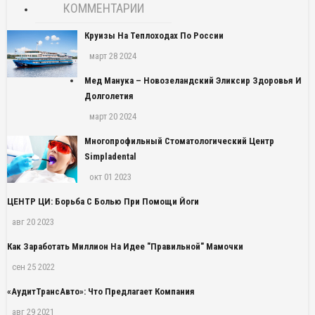
КОММЕНТАРИИ
Круизы На Теплоходах По России
март 28 2024
Мед Манука – Новозеландский Эликсир Здоровья И
Долголетия
март 20 2024
Многопрофильный Стоматологический Центр
Simpladental
окт 01 2023
ЦЕНТР ЦИ: Борьба С Болью При Помощи Йоги
авг 20 2023
Как Заработать Миллион На Идее "правильной" Мамочки
сен 25 2022
«АудитТрансАвто»: Что Предлагает Компания
авг 29 2021