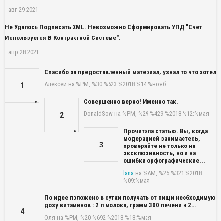
авг 29 2021
Не Удалось Подписать XML. Невозможно Сформировать УПД "Счет
Используется В Контрактной Системе".
апр 28 2021
Спасибо за предоставленный материал, узнал то что хотел
Алексей
на %PM, %30 %523 %2018 %14:%нояб
1
Совершенно верно! Именно так.
DonaldSow
на %PM, %29 %429 %2018 %12:%мая
2
Прочитала статью. Вы, когда
модерацией занимаетесь,
3
проверяйте не только на
эксклюзивность, но и на
ошибки орфографические...
lana
на %AM, %25 %321 %2018
%09:%мая
По идее положено в сутки получать от пищи необходимую
дозу витаминов : 2 л молока, грамм 300 печени и 2…
4
Оля
на %PM, %20 %692 %2018 %18:%мая