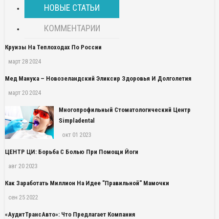
НОВЫЕ СТАТЬИ
КОММЕНТАРИИ
Круизы На Теплоходах По России
март 28 2024
Мед Манука – Новозеландский Эликсир Здоровья И Долголетия
март 20 2024
Многопрофильный Стоматологический Центр
Simpladental
окт 01 2023
ЦЕНТР ЦИ: Борьба С Болью При Помощи Йоги
авг 20 2023
Как Заработать Миллион На Идее "правильной" Мамочки
сен 25 2022
«АудитТрансАвто»: Что Предлагает Компания