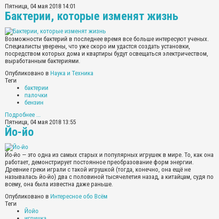
Пятница, 04 мая 2018 14:01
Бактерии, которые изменят жизнь
Возможности бактерий в последнее время все больше интересуют ученых.
Специалисты уверены, что уже скоро им удастся создать установки,
посредством которых дома и квартиры будут освещаться электричеством,
выработанным бактериями.
Опубликовано в
Наука и Техника
Теги
бактерии
палочки
бензин
Подробнее ...
Пятница, 04 мая 2018 13:55
Йо-йо
Йо-йо — это одна из самых старых и популярных игрушек в мире. То, как она
работает, демонстрирует постоянное преобразование форм энергии.
Древние греки играли с такой игрушкой (тогда, конечно, она ещё не
называлась йо-йо) два с половиной тысячелетия назад, а китайцам, судя по
всему, она была известна даже раньше.
Опубликовано в
Интересное обо Всём
Теги
Йойо
игрушка