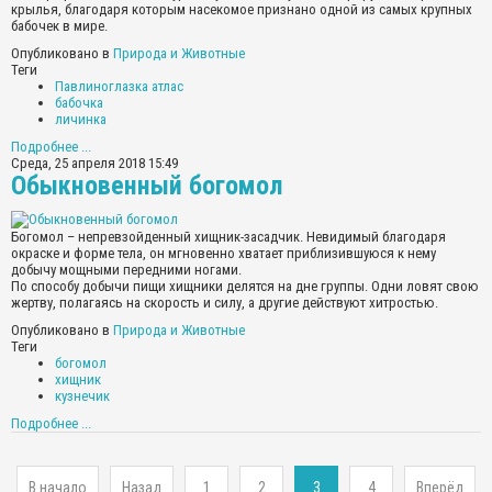
крылья, благодаря которым насекомое признано одной из самых крупных
бабочек в мире.
Опубликовано в
Природа и Животные
Теги
Павлиноглазка атлас
бабочка
личинка
Подробнее ...
Среда, 25 апреля 2018 15:49
Обыкновенный богомол
Богомол – непревзойденный хищник-засадчик. Невидимый благодаря
окраске и форме тела, он мгновенно хватает приблизившуюся к нему
добычу мощными передними ногами.
По способу добычи пищи хищники делятся на дне группы.
Одни ловят свою
жертву, полагаясь на скорость и силу, а другие действуют хитростью.
Опубликовано в
Природа и Животные
Теги
богомол
хищник
кузнечик
Подробнее ...
В начало
Назад
1
2
3
4
Вперёд