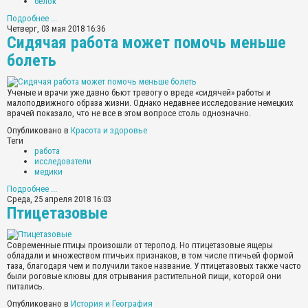
белок
Подробнее ...
Четверг, 03 мая 2018 16:36
Сидячая работа может помочь меньше
болеть
Ученые и врачи уже давно бьют тревогу о вреде «сидячей» работы и
малоподвижного образа жизни. Однако недавнее исследование немецких
врачей показало, что не все в этом вопросе столь однозначно.
Опубликовано в
Красота и здоровье
Теги
работа
исследователи
медики
Подробнее ...
Среда, 25 апреля 2018 16:03
Птицетазовые
Современные птицы произошли от теропод. Но птицетазовые ящеры
обладали и множеством птичьих признаков, в том числе птичьей формой
таза, благодаря чем и получили такое название. У птицетазовых также часто
были роговые клювы для отрывания растительной пищи, которой они
питались.
Опубликовано в
История и География