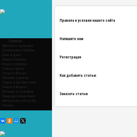
Правила и условия нашего сайта
Напишите нам
Главная
Красота и здоровье
Отношения и Любовь
Дом и Дача
Регистрация
Наука и техника
Мода и покупки
Семья и дети
Спорт и Фитнес
Как добавить статью
Питание и диеты
Отдых и путешествия
Земля и Космос
История и георафия
Заказать статью
Природа и животные
Интересное обо всём
Разное