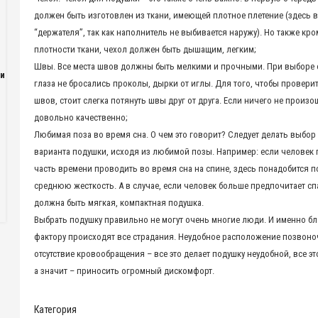
должен быть изготовлен из ткани, имеющей плотное плетение (здесь 
“держателя”, так как наполнитель не выбивается наружу). Но также к
плотности ткани, чехол должен быть дышащим, легким;
Швы. Все места швов должны быть мелкими и прочными. При выборе 
ки
глаза не бросались проколы, дырки от иглы. Для того, чтобы провери
швов, стоит слегка потянуть швы друг от друга. Если ничего не произ
довольно качественно;
Любимая поза во время сна. О чем это говорит? Следует делать выбор 
варианта подушки, исходя из любимой позы. Например: если человек
часть времени проводить во время сна на спине, здесь понадобится 
среднюю жесткость. А в случае, если человек больше предпочитает спа
должна быть мягкая, компактная подушка.
Выбрать подушку правильно не могут очень многие люди. И именно б
фактору происходят все страдания. Неудобное расположение позвоноч
отсутствие кровообращения – все это делает подушку неудобной, все эт
а значит – приносить огромный дискомфорт.
Категория