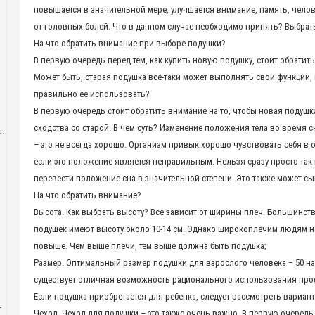
повышается в значительной мере, улучшается внимание, память, челов
от головных болей. Что в данном случае необходимо принять? Выбрат
На что обратить внимание при выборе подушки?
В первую очередь перед тем, как купить новую подушку, стоит обратит
Может быть, старая подушка все-таки может выполнять свои функции,
правильно ее использовать?
В первую очередь стоит обратить внимание на то, чтобы новая подушк
сходства со старой. В чем суть? Изменение положения тела во время с
L.
– это не всегда хорошо. Организм привык хорошо чувствовать себя в
если это положение является неправильным. Нельзя сразу просто так
перевести положение сна в значительной степени. Это также может сыг
На что обратить внимание?
Высота. Как выбрать высоту? Все зависит от ширины плеч. Большинс
подушек имеют высоту около 10-14 см. Однако широкоплечим людям 
повыше. Чем выше плечи, тем выше должна быть подушка;
Размер. Оптимальный размер подушки для взрослого человека – 50 на 7
существует отличная возможность рационального использования прос
Если подушка приобретается для ребенка, следует рассмотреть вариант 
.
Чехол. Чехол для подушки – это также очень важно. В первую очередь 