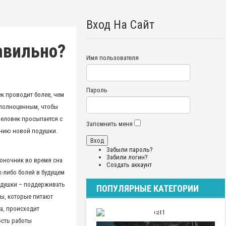
Вход На Сайт
авильно?
Имя пользователя
Пароль
ек проводит более, чем
 полноценным, чтобы
человек просыпается с
Запомнить меня
ению новой подушки.
Забыли пароль?
Забили логин?
воночник во время сна
Создать аккаунт
х-либо болей в будущем
одушки – поддерживать
ПОПУЛЯРНЫЕ КАТЕГОРИИ
ы, которые питают
а, происходит
ПУТЕШЕСТВИЯ
ость работы