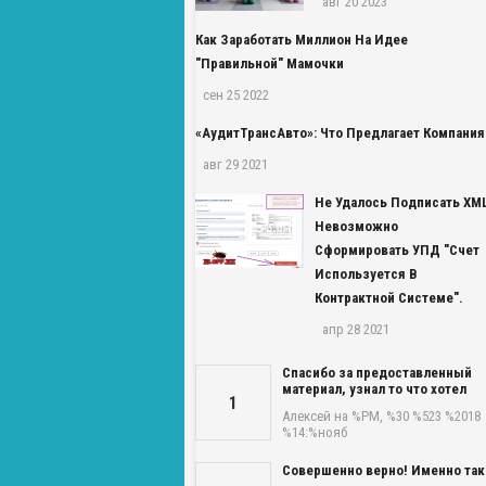
авг 20 2023
Как Заработать Миллион На Идее
"правильной" Мамочки
сен 25 2022
«АудитТрансАвто»: Что Предлагает Компания
авг 29 2021
Не Удалось Подписать XM
Невозможно
Сформировать УПД "Счет
Используется В
Контрактной Системе".
апр 28 2021
Спасибо за предоставленный
материал, узнал то что хотел
1
Алексей
на %PM, %30 %523 %2018
%14:%нояб
Совершенно верно! Именно так