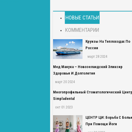
НОВЫЕ СТАТЬИ
КОММЕНТАРИИ
Круизы На Теплоходах По
России
март 28 2024
Мед Манука – Новозеландский Эликсир
Здоровья И Долголетия
март 20 2024
Многопрофильный Стоматологический Цент
Simpladental
окт 01 2023
ЦЕНТР ЦИ: Борьба С Боль
При Помощи Йоги