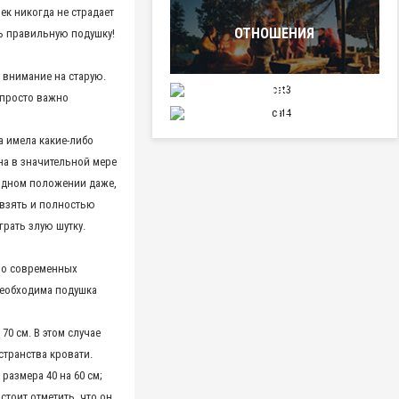
ек никогда не страдает
ОТНОШЕНИЯ
ь правильную подушку!
ь внимание на старую.
СПОРТ
 просто важно
НАУКА И ТЕХНИКА
а имела какие-либо
на в значительной мере
 одном положении даже,
 взять и полностью
рать злую шутку.
тво современных
необходима подушка
0 см. В этом случае
транства кровати.
размера 40 на 60 см;
стоит отметить, что он