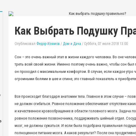
Как Выбрать Подушку Пр
Опубликовал
Федор Изюмов
/
Дом и Дача
/
Суббота, 07 июля 2018 13:00
Сон – это очень важный этап в жизни каждого человека. Во сне челов
треть всей своей жизни. Именно поэтому очень важно, чтобы сон был
он проходил с максимальным комфортом. В случае, если каждое утро 
огромными болями в шее и спине, это главный показатель к приобрет
р
Все происходит благодаря анатомии тела. Главное в этом случае – поз
не должен сгибаться. Ровное положение обеспечивает отсутствие каки
и качественное кровообращение в области головного мозга. Задача п
ровное положение позвоночника, поддерживать шейный отдел. Сосуд
ю
мозг, не должны сужаться. И если была подобрана правильная подушк
полноценное питание мозга. А каков результат? После сна продуктивн