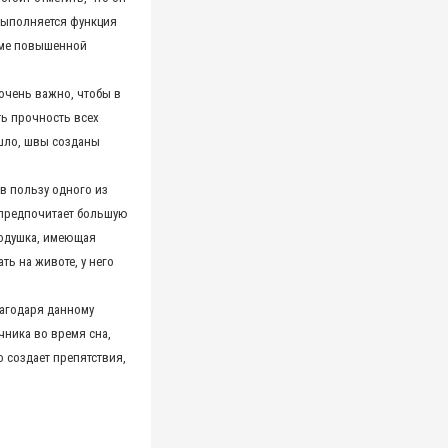
выполняется функция
роме повышенной
очень важно, чтобы в
ть прочность всех
ошло, швы созданы
в пользу одного из
 предпочитает большую
подушка, имеющая
ть на животе, у него
лагодаря данному
ника во время сна,
о создает препятствия,