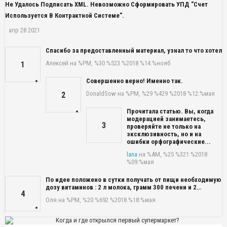
Не Удалось Подписать XML. Невозможно Сформировать УПД "Счет
Используется В Контрактной Системе".
апр 28 2021
Спасибо за предоставленный материал, узнал то что хотел
Алексей
на %PM, %30 %523 %2018 %14:%нояб
1
Совершенно верно! Именно так.
DonaldSow
на %PM, %29 %429 %2018 %12:%мая
2
Прочитала статью. Вы, когда
модерацией занимаетесь,
3
проверяйте не только на
эксклюзивность, но и на
ошибки орфографические...
lana
на %AM, %25 %321 %2018
%09:%мая
По идее положено в сутки получать от пищи необходимую
дозу витаминов : 2 л молока, грамм 300 печени и 2…
4
Оля
на %PM, %20 %692 %2018 %18:%мая