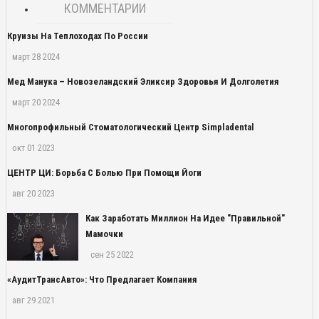
КОММЕНТАРИИ
Круизы На Теплоходах По России
март 28 2024
Мед Манука – Новозеландский Эликсир Здоровья И Долголетия
март 20 2024
Многопрофильный Стоматологический Центр Simpladental
окт 01 2023
ЦЕНТР ЦИ: Борьба С Болью При Помощи Йоги
авг 20 2023
Как Заработать Миллион На Идее "правильной"
Мамочки
сен 25 2022
«АудитТрансАвто»: Что Предлагает Компания
авг 29 2021