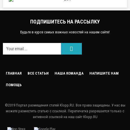
ПОДПИШИТЕСЬ НА РАССЫЛКУ
Будьте в курсе самых важных новостей на нашем сайте!
FACEEBOOK
ГЛАВНАЯ
ВСЕ СТАТЬИ
НАША КОМАНДА
НАПИШИТЕ НАМ
ПОМОЩЬ
GOOGLE
TWITTER
©2019 Портал размещения статей Klopp.RU. Все права защищены. У нас вы
можете разместить статью с ссылкой. Перепечатка разрешается только с
LINKEDIN
активной ссылкой на наш сайт Klopp.RU
PINTEREST