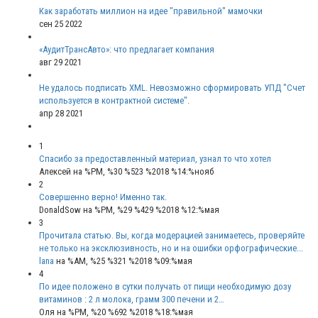
Как заработать миллион на идее "правильной" мамочки
сен 25 2022
«АудитТрансАвто»: что предлагает компания
авг 29 2021
Не удалось подписать XML. Невозможно сформировать УПД "Счет
используется в контрактной системе".
апр 28 2021
1
Спасибо за предоставленный материал, узнал то что хотел
Алексей
на %PM, %30 %523 %2018 %14:%нояб
2
Совершенно верно! Именно так.
DonaldSow
на %PM, %29 %429 %2018 %12:%мая
3
Прочитала статью. Вы, когда модерацией занимаетесь, проверяйте
не только на эксклюзивность, но и на ошибки орфографические...
lana
на %AM, %25 %321 %2018 %09:%мая
4
По идее положено в сутки получать от пищи необходимую дозу
витаминов : 2 л молока, грамм 300 печени и 2…
Оля
на %PM, %20 %692 %2018 %18:%мая