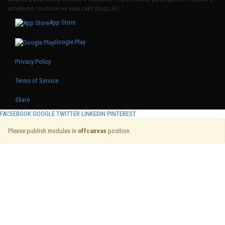
активной ссылкой на наш сайт Klopp.RU
App Store
Google Play
Privacy Policy
Terms of Service
Share
FACEEBOOK
GOOGLE
TWITTER
LINKEDIN
PINTEREST
Please publish modules in
offcanvas
position.