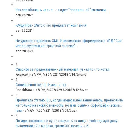
Как заработать миллион на идее "правильной" мамочки
сен 25 2022
«АудитТрансАвто»: что предлагает компания
авг 29 2021
Не удалось подписать XML. Невозможно сформировать УПД "Счет
используется в контрактной системе".
апр 28 2021
1
Спасибо за предоставленный материал, узнал то что хотел
Алексей
на %PM, %30 %523 %2018 %14:%нояб
2
Совершенно верно! Именно так.
DonaldSow
на %PM, %29 %429 %2018 %12:%мая
3
Прочитала статью. Вы, когда модерацией занимаетесь, проверяйте
не только на эксклюзивность, но и на ошибки орфографические...
lana
на %AM, %25 %321 %2018 %09:%мая
4
По идее положено в сутки получать от пищи необходимую дозу
витаминов : 2 л молока, грамм 300 печени и 2…