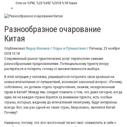
Оля
на %PM, %20 %692 %2018 %18:%мая
Разнообразное очарование
Китая
Опубликовал
Федор Изюмов
/
Отдых и Путешествия
/
Пятница, 23 ноября
2018 13:18
Современный рынок туристических услуг переполнен самыми
разнообразными предложениями. Потенциальному туристу впору
растеряться и потерять голову от множественности выбора.
В этой ситуации у человека, решившегося потратить свои кровные на
новые впечатления от путешествий, возникает законный вопрос: «Почему,
собственно, он должен отдать предпочтение, скажем, экскурсионным
турам в Китай? Между тем, следует помнить о том, что даже сегодня, когда
едва ли не каждая страна борется за внимание туриста, есть особые
страны, которые, жадному до впечатлений пилигриму, будут интересны
всегда. Вот, как раз одной из таких стран, безусловно, является Китай.
Почему?
Наверное, потому, что этот восточный гигант смог совместить в себе с