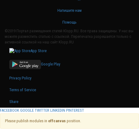
Напишите нам
Помощь
©2019 Портал размещения статей Klopp.RU. Все права защищены. У нас вы
можете разместить статью с ссылкой. Перепечатка разрешается только с
активной ссылкой на наш сайт Klopp.RU
App Store
Google Play
Privacy Policy
Terms of Service
Share
FACEEBOOK
GOOGLE
TWITTER
LINKEDIN
PINTEREST
Please publish modules in
offcanvas
position.