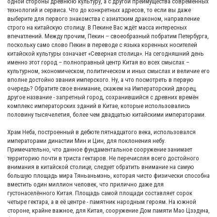
одной стороны древнюю культуру, а с другой преимущества современных
технологий и сервиса. Что до конкретных адресов, то если вы даже
выберите для первого знакомства с азиатским драконом, направление
строго на китайскую столицу. В Пекине Вас ждёт масса интересных
впечатлений. Между прочим, Пекин – своеобразный побратим Петербурга,
поскольку само слово Пекин в переводе с языка коренных носителей
китайской культуры означает «Северная столица». На сегодняшний день
именно этот город – полноправный центр Китая во всех смыслах –
культурном, экономическом, политическом и иных смыслах и величие его
вполне достойно звания имперского. Ну, а что посмотреть в первую
очередь? Обратите свое внимание, скажем на Императорский дворец,
другое название - запретный город, сохранившийся с древних времён
комплекс императорских зданий в Китае, которые использовались
половину тысячелетия, более чем двадцатью китайскими императорами.
Храм Неба, построенный в дебюте пятнадцатого века, использовался
императорами династии Мин и Цин, для поклонения небу.
Примечательно, что данное фундаментальное сооружение занимает
территорию почти в триста гектаров. Не перечисляя всего достойного
внимания в китайской столице, следует обратить внимание на самую
большую площадь мира Тяньаньмэнь, которая чисто физически способна
вместить один миллион человек, что прилично даже для
густонаселённого Китая. Площадь самой площади составляет сорок
четыре гектара, а в её центре - памятник народным героям. На южной
стороне, крайне важное, для Китая, сооружение Дом памяти Мао Цзэдуна,