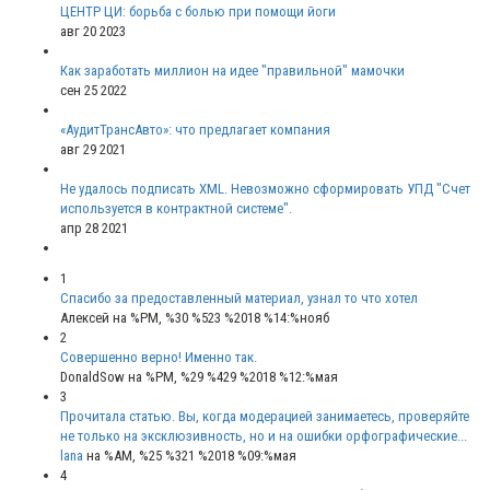
ЦЕНТР ЦИ: борьба с болью при помощи йоги
авг 20 2023
Как заработать миллион на идее "правильной" мамочки
сен 25 2022
«АудитТрансАвто»: что предлагает компания
авг 29 2021
Не удалось подписать XML. Невозможно сформировать УПД "Счет
используется в контрактной системе".
апр 28 2021
1
Спасибо за предоставленный материал, узнал то что хотел
Алексей
на %PM, %30 %523 %2018 %14:%нояб
2
Совершенно верно! Именно так.
DonaldSow
на %PM, %29 %429 %2018 %12:%мая
3
Прочитала статью. Вы, когда модерацией занимаетесь, проверяйте
не только на эксклюзивность, но и на ошибки орфографические...
lana
на %AM, %25 %321 %2018 %09:%мая
4