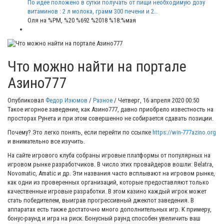
По идее положено в сутки получать от пищи необходимую дозу
витаминов : 2 л молока, грамм 300 печени и 2…
Оля
на %PM, %20 %692 %2018 %18:%мая
Что можно найти на портале
Азино777
Опубликовал
Федор Изюмов
/
Разное
/
Четверг, 16 апреля 2020 00:50
Такое игорное заведение, как Азино777, давно приобрело известность на
просторах Рунета и при этом совершенно не собирается сдавать позиции.
Почему? Это легко понять, если перейти по ссылке
https://win-777azino.org
и внимательно все изучить.
На сайте игрового клуба собраны игровые платформы от популярных на
игровом рынке разработчиков. В число этих провайдеров вошли: Belatra,
Novomatic, Amatic и др. Эти названия часто всплывают на игровом рынке,
как одни из проверенных организаций, которые предоставляют только
качественные игровые разработки. В этом казино каждый игрок может
стать победителем, выиграв прогрессивный джекпот заведения. В
аппаратах есть также достаточно много дополнительных игр. К примеру,
бонус-раунд и игра на риск. Бонусный раунд способен увеличить ваш