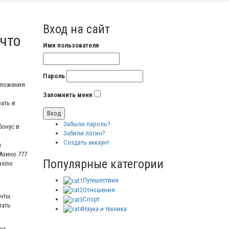
Вход на сайт
 что
Имя пользователя
Пароль
дложения
Запомнить меня
ать в
Забыли пароль?
бонус в
Забили логин?
Создать аккаунт
и
Азино 777
Популярные категории
asino
Путешествия
Отношения
чты.
Спорт
вать
Наука и техника
ри