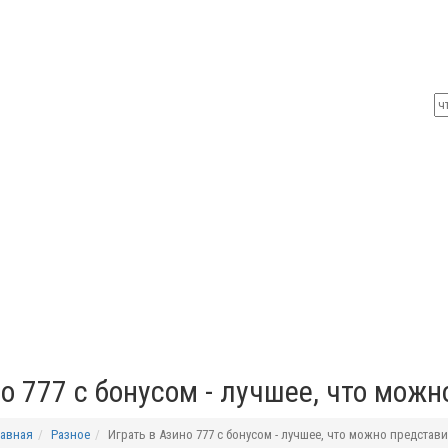
о 777 с бонусом - лучшее, что мож
лавная
Разное
Играть в Азино 777 с бонусом - лучшее, что можно представи