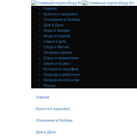
Главная
Красота и здоровье
Отношения и Любовь
Дом и Дача
Наука и техника
Мода и покупки
Семья и дети
Спорт и Фитнес
Питание и диеты
Отдых и путешествия
Земля и Космос
История и георафия
Природа и животные
Интересное обо всём
Разное
Главная
Красота и здоровье
Отношения и Любовь
Дом и Дача