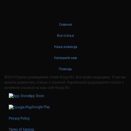
Главная
Все статьи
Наша команда
Напишите нам
Помощь
©2019 Портал размещения статей Klopp.RU. Все права защищены. У нас вы
можете разместить статью с ссылкой. Перепечатка разрешается только с
активной ссылкой на наш сайт Klopp.RU
App Store
Google Play
Privacy Policy
Terms of Service