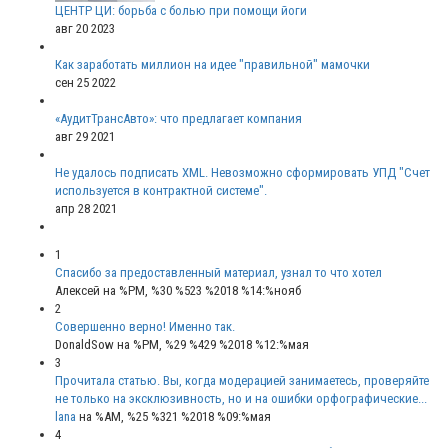
ЦЕНТР ЦИ: борьба с болью при помощи йоги
авг 20 2023
Как заработать миллион на идее "правильной" мамочки
сен 25 2022
«АудитТрансАвто»: что предлагает компания
авг 29 2021
Не удалось подписать XML. Невозможно сформировать УПД "Счет
используется в контрактной системе".
апр 28 2021
1
Спасибо за предоставленный материал, узнал то что хотел
Алексей
на %PM, %30 %523 %2018 %14:%нояб
2
Совершенно верно! Именно так.
DonaldSow
на %PM, %29 %429 %2018 %12:%мая
3
Прочитала статью. Вы, когда модерацией занимаетесь, проверяйте
не только на эксклюзивность, но и на ошибки орфографические...
lana
на %AM, %25 %321 %2018 %09:%мая
4