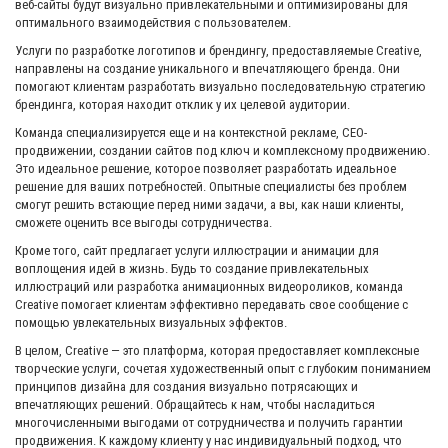
веб-сайты будут визуально привлекательными и оптимизированы для
оптимального взаимодействия с пользователем.
Услуги по разработке логотипов и брендингу, предоставляемые Creative,
направлены на создание уникального и впечатляющего бренда. Они
помогают клиентам разработать визуально последовательную стратегию
брендинга, которая находит отклик у их целевой аудитории.
Команда специализируется еще и на контекстной рекламе, СЕО-
продвижении, создании сайтов под ключ и комплексному продвижению.
Это идеальное решение, которое позволяет разработать идеальное
решение для ваших потребностей. Опытные специалисты без проблем
смогут решить встающие перед ними задачи, а вы, как наши клиенты,
сможете оценить все выгоды сотрудничества.
Кроме того, сайт предлагает услуги иллюстрации и анимации для
воплощения идей в жизнь. Будь то создание привлекательных
иллюстраций или разработка анимационных видеороликов, команда
Creative помогает клиентам эффективно передавать свое сообщение с
помощью увлекательных визуальных эффектов.
В целом, Creative — это платформа, которая предоставляет комплексные
творческие услуги, сочетая художественный опыт с глубоким пониманием
принципов дизайна для создания визуально потрясающих и
впечатляющих решений. Обращайтесь к нам, чтобы насладиться
многочисленными выгодами от сотрудничества и получить гарантии
продвижения. К каждому клиенту у нас индивидуальный подход, что