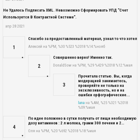
Не Удалось Подписать XML. Невозможно Сформировать УПД "Счет
Используется В Контрактной Системе".
апр 28 2021
Спасибо за предоставленный материал, узнал то что хотел
Алексей
на %PM, %30 %523 %2018 %14:%нояб
1
Совершенно верно! Именно так.
DonaldSow
на %PM, %29 %429 %2018 %12:%мая
2
Прочитала статью. Вы, когда
модерацией занимаетесь,
3
проверяйте не только на
эксклюзивность, но и на
ошибки орфографические...
lana
на %AM, %25 %321 %2018
%09:%мая
По идее положено в сутки получать от пищи необходимую
дозу витаминов : 2 л молока, грамм 300 печени и 2…
4
Оля
на %PM, %20 %692 %2018 %18:%мая