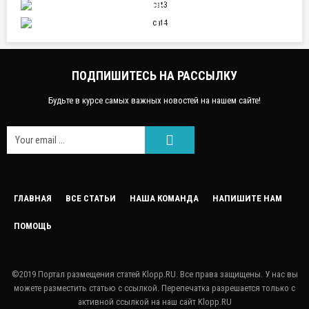
СПОРТ
НАУКА И ТЕХНИКА
ПОДПИШИТЕСЬ НА РАССЫЛКУ
Будьте в курсе самых важных новостей на нашем сайте!
FACEEBOOK
ГЛАВНАЯ
ВСЕ СТАТЬИ
НАША КОМАНДА
НАПИШИТЕ НАМ
ПОМОЩЬ
GOOGLE
TWITTER
©2019 Портал размещения статей Klopp.RU. Все права защищены. У нас вы
можете разместить статью с ссылкой. Перепечатка разрешается только с
LINKEDIN
активной ссылкой на наш сайт Klopp.RU