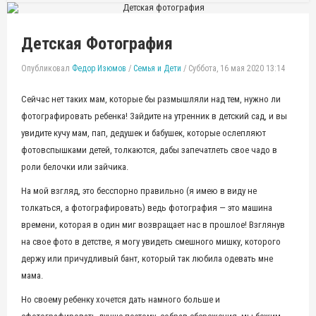
Детская Фотография
Опубликовал
Федор Изюмов
/
Семья и Дети
/
Суббота, 16 мая 2020 13:14
Сейчас нет таких мам, которые бы размышляли над тем, нужно ли
фотографировать ребенка! Зайдите на утренник в детский сад, и вы
увидите кучу мам, пап, дедушек и бабушек, которые ослепляют
фотовспышками детей, толкаются, дабы запечатлеть свое чадо в
роли белочки или зайчика.
На мой взгляд, это бесспорно правильно (я имею в виду не
толкаться, а фотографировать) ведь фотография — это машина
времени, которая в один миг возвращает нас в прошлое! Взглянув
на свое фото в детстве, я могу увидеть смешного мишку, которого
держу или причудливый бант, который так любила одевать мне
мама.
Но своему ребенку хочется дать намного больше и