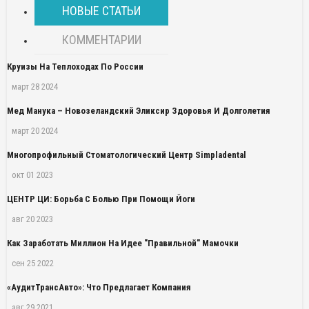
НОВЫЕ СТАТЬИ
КОММЕНТАРИИ
Круизы На Теплоходах По России
март 28 2024
Мед Манука – Новозеландский Эликсир Здоровья И Долголетия
март 20 2024
Многопрофильный Стоматологический Центр Simpladental
окт 01 2023
ЦЕНТР ЦИ: Борьба С Болью При Помощи Йоги
авг 20 2023
Как Заработать Миллион На Идее "правильной" Мамочки
сен 25 2022
«АудитТрансАвто»: Что Предлагает Компания
авг 29 2021